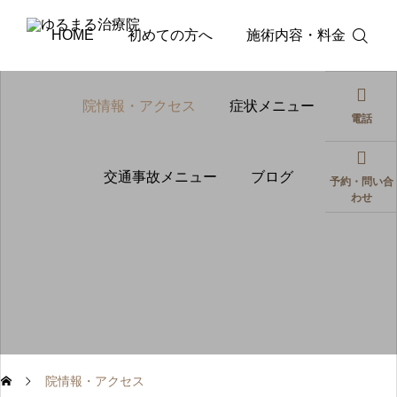
HOME
初めての方へ
施術内容・料金
院情報・アクセス
症状メニュー
電話
交通事故メニュー
ブログ
予約・問い合
わせ
肩こり
脊柱管狭窄症
肩こりが何度も再発する
歩くとしびれ
原因とは？マッサージに
になる…脊柱
頼らない根本改善アプロ
間欠性跛行が
ーチ
と身体全体か
2026.08.05
2026.08.01
多くの方が活き活きとした生活・人生を送れ
処法
院情報・アクセス