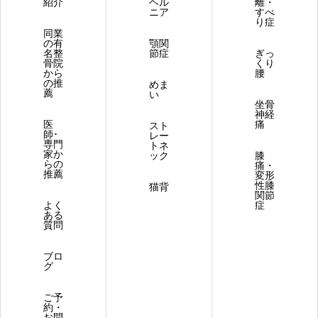
紹介
ヘル
離・
ニア
すべ
り症
同業
の有
顎関
名整
節症
ぎっ
骨院
くり
から
腰
の推
めま
薦
い
坐骨
神経
医
痛
スト
師･
レー
専門
トネ
家か
ック
膝
らの
痛・
推薦
変形
性膝
猫背
関節
よく
症
ある
質問
ブロ
グ
ご予
約・
お問