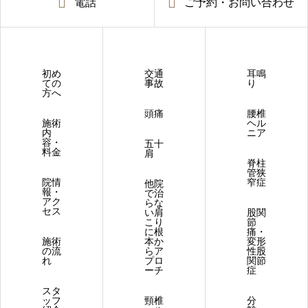
電話
ご予約・お問い合わせ
初め
交通
耳鳴
ての
事故
り
方へ
頭痛
腰椎
施術
ヘル
内
ニア
容・
五十
料金
肩
脊柱
管狭
院情
窄症
他院
報・
で治
アク
らな
セス
い肩
股関
こり
節
に根
痛・
施術
本か
変形
の流
らア
性股
れ
プロ
関節
ーチ
症
スタ
ッフ
頸椎
分