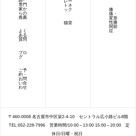
師･
レー
専門
トネ
家か
ック
膝
らの
痛・
推薦
変形
性膝
猫背
関節
よく
症
ある
質問
ブロ
グ
ご予
約・
お問
い合
わせ
〒460-0008 名古屋市中区栄2-4-10
セントラル広小路ビル8階
TEL:052-228-7996
営業時間/10:00～13:00 15:00～20:00
定
休日/日曜・祝日