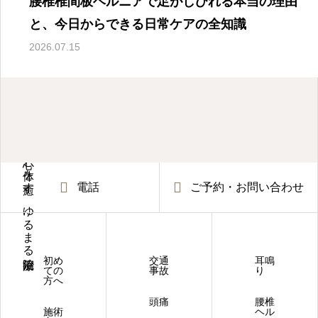
腰椎椎間板ヘルニアで足がしびれる本当の理由
と、今日からできる日常ケアの全知識
2026.07.15
心と体を癒す、ゆるまる治療院
電話
ご予約・お問い合わせ
初め
交通
耳鳴
ての
事故
り
方へ
頭痛
腰椎
施術
ヘル