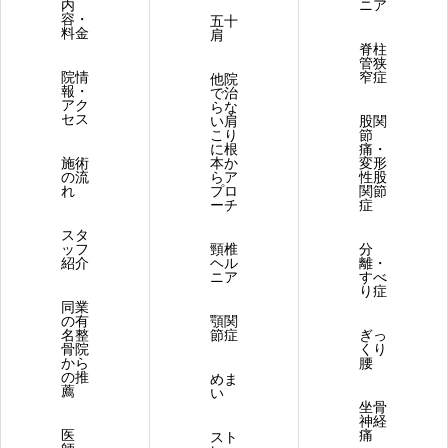
内
ニア
容・
五十
料金
肩
脊柱
管狭
院情
窄症
他院
報・
で治
アク
らな
セス
い肩
股関
こり
節
に根
痛・
施術
本か
変形
の流
らア
性股
れ
プロ
関節
ーチ
症
スタ
ッフ
頸椎
分
紹介
ヘル
離・
ニア
すべ
り症
同業
の有
顎関
名整
節症
ぎっ
骨院
くり
から
腰
の推
めま
薦
い
坐骨
神経
医
痛
スト