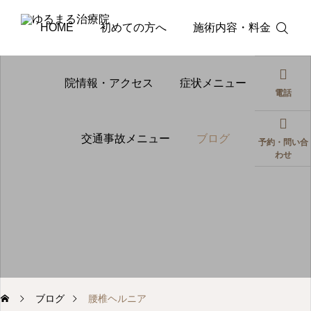
HOME
初めての方へ
施術内容・料金
院情報・アクセス
症状メニュー
電話
交通事故メニュー
ブログ
予約・問い合
わせ
肩こり
脊柱管狭窄症
肩こりが何度も再発する
歩くとしびれ
原因とは？マッサージに
になる…脊柱
頼らない根本改善アプロ
間欠性跛行が
ーチ
と身体全体か
2026.08.05
2026.08.01
多くの方が活き活きとした生活・人生を送れ
処法
ブログ
腰椎ヘルニア