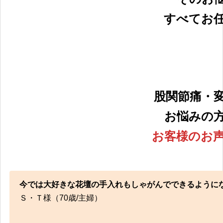
すべてお
交通事故治療！弁護士とも提携！安心してお
股関節痛・
お悩みの
お客様のお
症状メニュー
今では大好きな花壇の手入れもしゃがんでできるように
多くの方が活き活きとした生活・人生を送れ
Ｓ・Ｔ様（70歳/主婦）
に。独自の施術方法により、しっかりとサポ