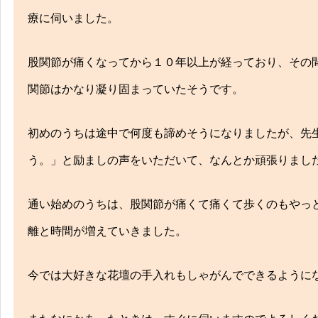
療に伺いました。
股関節が痛くなってから１０年以上が経っており、その
関節はかなり凝り固まっていたそうです。
症状メニュー
初めのうちは途中で何度も諦めそうになりましたが、先
多くの方が活き活きとした生活・人生を送れ
う。」と励ましの声をいただいて、なんとか頑張りまし
に。独自の施術方法により、しっかりとサポ
します。
通い始めのうちは、股関節が痛くて痛くて歩くのもやっ
離と時間が増えていきました。
今では大好きな花壇の手入れもしゃがんでできるように