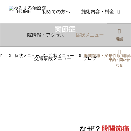
HOME
初めての方へ
施術内容・料金
股関節痛・変形性股
関節症
院情報・アクセス
症状メニュー
電話
症状メニュー
症状メニュー
股関節痛・変形性股関節
交通事故メニュー
ブログ
予約・問い合
わせ
肩こり
脊柱管狭窄症
症状メニュー
肩こりが何度も再発する
歩くとしびれ
原因とは？マッサージに
になる…脊柱
頼らない根本改善アプロ
間欠性跛行が
多くの方が活き活きとした生活・人生を送れ
ーチ
と身体全体か
2026.08.05
2026.08.01
に。独自の施術方法により、しっかりとサポ
処法
します。
なぜ？
股関節痛