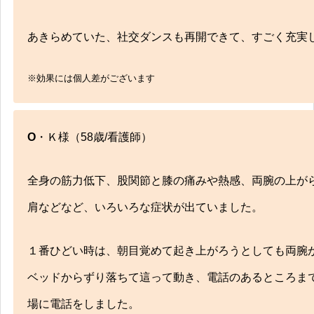
多くの方が活き活きとした生活・人生を送れ
に。独自の施術方法により、しっかりとサポ
あきらめていた、社交ダンスも再開できて、すごく充実
します。
※効果には個人差がございます
O
・Ｋ様（58歳/看護師）
全身の筋力低下、股関節と膝の痛みや熱感、両腕の上が
肩などなど、いろいろな症状が出ていました。
交通事故
１番ひどい時は、朝目覚めて起き上がろうとしても両腕
交通事故治療！弁護士とも提携！安心してお
ベッドからずり落ちて這って動き、電話のあるところま
場に電話をしました。