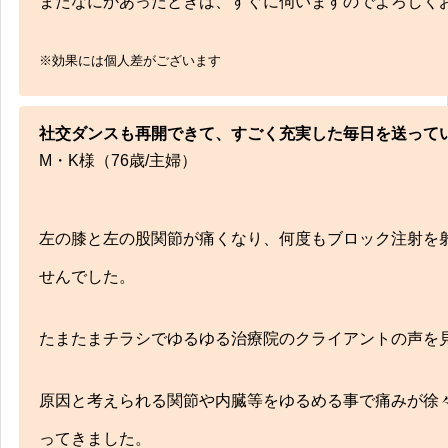
またなにかあったときは、すぐに伺いますのでよろしく
交通事故
※効果には個人差がございます
交通事故治療！弁護士とも提携！安心してお
社交ダンスも再開できて、すごく充実した毎日を送って
M・K様（76歳/主婦）
左の膝と左の股関節が痛くなり、何度もブロック注射を
せんでした。
たまたまチラシでゆるゆる治療院のクライアントの声を
症状メニュー
原因と考えられる関節や内臓等をゆるめる事で痛みが徐
ってきました。