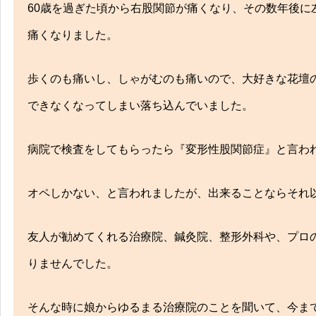
します。
60歳を過ぎた頃から右股関節が痛くなり、その数年後に
痛くなりました。
歩くのも痛いし、しゃがむのも痛いので、大好きな花壇
できなくなってしまい落ち込んでいました。
病院で検査をしてもらったら『変形性股関節症』と言わ
交通事故
オペしかない、と言われましたが、出来ることならそれ
交通事故治療！弁護士とも提携！安心してお
友人が勧めてくれる治療院、鍼灸院、整形外科や、プロ
りませんでした。
そんな時に娘からゆるまる治療院のことを聞いて、今ま