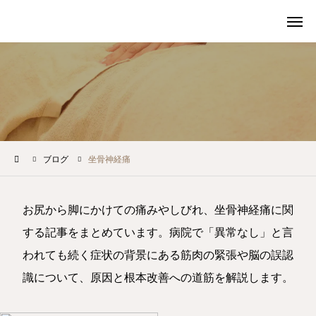
電話
予約・問い合わせ
HOME
ブログ
坐骨神経痛
初めての方へ
施術内容・料金
お尻から脚にかけての痛みやしびれ、坐骨神経痛に関
する記事をまとめています。病院で「異常なし」と言
院情報・アクセス
われても続く症状の背景にある筋肉の緊張や脳の誤認
症状メニュー
識について、原因と根本改善への道筋を解説します。
交通事故メニュー