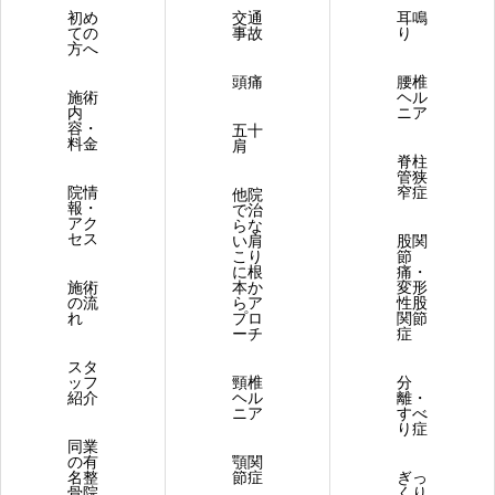
初め
交通
耳鳴
ての
事故
り
方へ
頭痛
腰椎
施術
ヘル
内
ニア
容・
五十
料金
肩
脊柱
管狭
院情
窄症
他院
報・
で治
アク
らな
セス
い肩
股関
こり
節
に根
痛・
施術
本か
変形
の流
らア
性股
れ
プロ
関節
ーチ
症
スタ
ッフ
頸椎
分
紹介
ヘル
離・
ニア
すべ
り症
同業
の有
顎関
名整
節症
ぎっ
骨院
くり