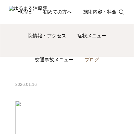
ブログ
ブログ
頸椎ヘルニアの痛みとシビレを和らげ
HOME
初めての方へ
施術内容・料金
院情報・アクセス
症状メニュー
電話
交通事故メニュー
ブログ
予約・問い合
ブログ
わせ
肩こり
脊柱管狭窄症
2026.01.16
肩こりが何度も再発する
歩くとしびれ
原因とは？マッサージに
になる…脊柱
頼らない根本改善アプロ
間欠性跛行が
ーチ
と身体全体か
2026.08.05
2026.08.01
多くの方が活き活きとした生活・人生を送れ
処法