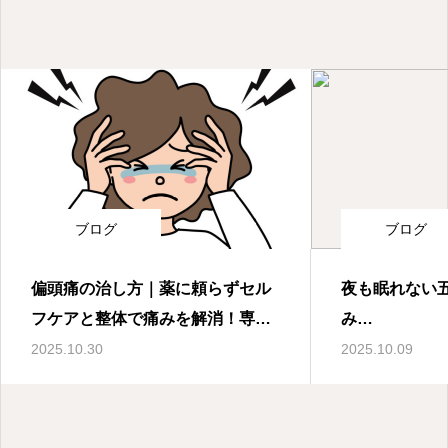
ブログ
ブログ
偏頭痛の治し方｜薬に頼らずセル
夜も眠れない
フケアと整体で痛みを解消！専門
家が教える即効性テクニック
ロキソニンの
2025.10.30
2025.10.09
すすめ市販薬