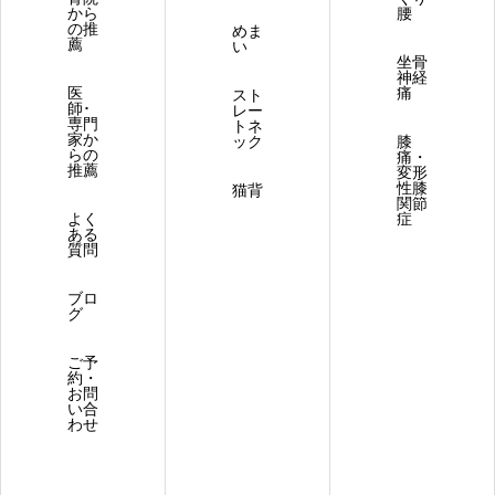
から
腰
の推
めま
薦
い
坐骨
神経
医
痛
スト
師･
レー
専門
トネ
家か
ック
膝
らの
痛・
推薦
変形
性膝
猫背
関節
よく
症
ある
質問
ブロ
グ
ご予
約・
お問
い合
わせ