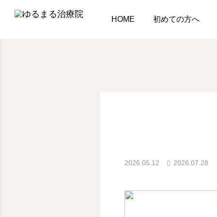
ブログ
ブログ
腰痛
HOME
初めての方へ
ブログ
肩こり
肩こりが何度も再発する
原因とは？マッサージに
頼らない根本改善アプロ
2026.05.12
2026.07.28
多くの方が活き活きとし
ーチ
2026.08.05
します。