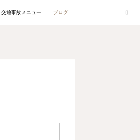
理的不安を根本解決する実践法
交通事故メニュー
ブログ
電話
予約・問い合
わせ
股関節痛・変形性股関節症
病院で変形性股関節症と
診断されたのに痛みが続
く理由とは？股関節痛を
しっかりとサポートいた
改善する考え方
2026.07.31