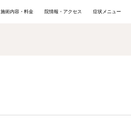
への恐怖心を克服！重い物も安心して持ち上げられる3分準備体操と心
施術内容・料金
院情報・アクセス
症状メニュー
脊柱管狭窄症
膝痛・変形膝関節症
症状メニュー
歩くとしびれて休むと楽
膝の痛みが階段の下りで
になる…脊柱管狭窄症の
強くなる理由｜病院で改
間欠性跛行が起きる理由
善しなかった方が知って
た生活・人生を送れるように。独自の施術方法により、
と身体全体から見直す対
おくべきこと
2026.08.01
2026.08.01
処法