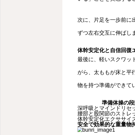
次に、片足を一歩前に
ずつ左右交互に伸ばし
体幹安定化と自信回復エ
最後に、軽いスクワッ
がら、太ももが床と平
物を持つ準備ができて
準備体操の段
深呼吸とマインドリセ
腰部と股関節のストレ
体幹安定化エクササイ
安全で効果的な重量物