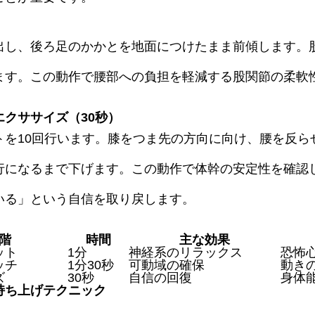
出し、後ろ足のかかとを地面につけたまま前傾します。股
ます。この動作で腰部への負担を軽減する股関節の柔軟
クササイズ（30秒）
トを10回行います。膝をつま先の方向に向け、腰を反ら
行になるまで下げます。この動作で体幹の安定性を確認
いる」という自信を取り戻します。
階
時間
主な効果
ット
1分
神経系のリラックス
恐怖
ッチ
1分30秒
可動域の確保
動き
ズ
30秒
自信の回復
身体
持ち上げテクニック