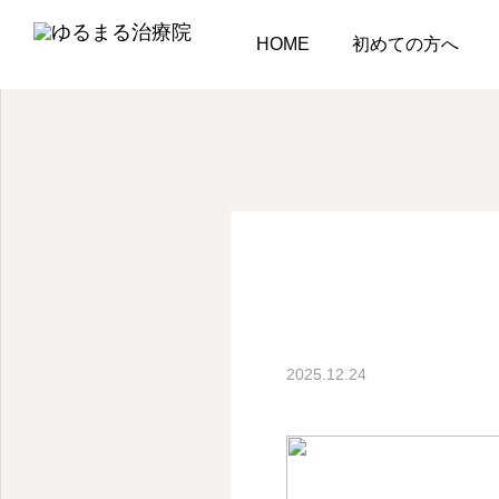
ブログ
ブログ
腰椎
HOME
初めての方へ
ブログ
肩こり
肩こりが何度も再発する
原因とは？マッサージに
頼らない根本改善アプロ
2025.12.24
多くの方が活き活きとし
ーチ
2026.08.05
します。