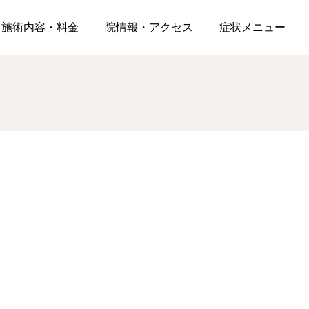
ヘルニアでつらい腰痛を改善したい方へ整体師が教える正しい対処法
施術内容・料金
院情報・アクセス
症状メニュー
脊柱管狭窄症
膝痛・変形膝関節症
症状メニュー
歩くとしびれて休むと楽
膝の痛みが階段の下りで
になる…脊柱管狭窄症の
強くなる理由｜病院で改
間欠性跛行が起きる理由
善しなかった方が知って
た生活・人生を送れるように。独自の施術方法により、
と身体全体から見直す対
おくべきこと
2026.08.01
2026.08.01
処法