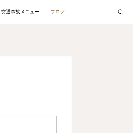
交通事故メニュー
ブログ
電話
予約・問い合
わせ
股関節痛・変形性股関節症
病院で変形性股関節症と
診断されたのに痛みが続
く理由とは？股関節痛を
しっかりとサポートいた
改善する考え方
2026.07.31