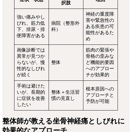
択肢
神経の重度障
強い痛みやし
害や緊急性の
びれ、筋力低
病院（整形外
ある疾患の可
下、排尿・排
科）
能性があるた
便障害がある
め
画像診断では
筋肉の緊張や
異常が見つか
骨格の歪みな
らないが、慢
整体
ど機能的要因
性的なしびれ
へのアプロー
が続く
チが効果的
手術は避けた
根本原因への
いが、長期的
整体＋生活習
アプローチと
に症状を改善
慣の見直し
予防が可能
したい
整体師が教える坐骨神経痛としびれに
効果的なアプローチ