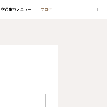
交通事故メニュー
ブログ
電話
予約・問い合
わせ
股関節痛・変形性股関節症
病院で変形性股関節症と
診断されたのに痛みが続
く理由とは？股関節痛を
しっかりとサポートいた
改善する考え方
2026.07.31