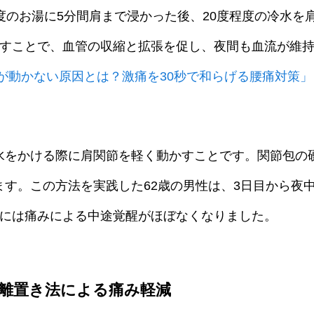
度のお湯に5分間肩まで浸かった後、20度程度の冷水を
返すことで、血管の収縮と拡張を促し、夜間も血流が維
が動かない原因とは？激痛を30秒で和らげる腰痛対策」
水をかける際に肩関節を軽く動かすことです。関節包の
ます。この方法を実践した62歳の男性は、3日目から夜
後には痛みによる中途覚醒がほぼなくなりました。
距離置き法による痛み軽減