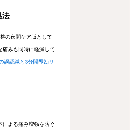
処法
調整の夜間ケア版として
な痛みも同時に軽減して
の誤認識と3分間即効リ
下による痛み増強を防ぐ