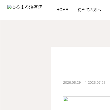
ブログ
ブログ
どこ
HOME
初めての方へ
ブログ
肩こり
肩こりが何度も再発する
原因とは？マッサージに
頼らない根本改善アプロ
2026.05.29
2026.07.28
多くの方が活き活きとし
ーチ
2026.08.05
します。