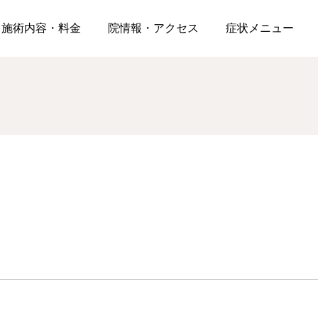
に行っても治らない五十肩に│夜も眠れない激痛を和らげる対処法3選
施術内容・料金
院情報・アクセス
症状メニュー
脊柱管狭窄症
膝痛・変形膝関節症
症状メニュー
歩くとしびれて休むと楽
膝の痛みが階段の下りで
になる…脊柱管狭窄症の
強くなる理由｜病院で改
間欠性跛行が起きる理由
善しなかった方が知って
た生活・人生を送れるように。独自の施術方法により、
と身体全体から見直す対
おくべきこと
2026.08.01
2026.08.01
処法