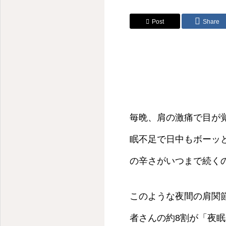
Post
Share
毎晩、肩の激痛で目が
眠不足で日中もボーッ
の辛さがいつまで続く
このような夜間の肩関
者さんの約8割が「夜