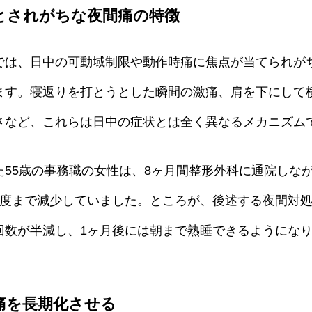
とされがちな夜間痛の特徴
では、日中の可動域制限や動作時痛に焦点が当てられが
ます。寝返りを打とうとした瞬間の激痛、肩を下にして
さなど、これらは日中の症状とは全く異なるメカニズム
た55歳の事務職の女性は、8ヶ月間整形外科に通院しな
程度まで減少していました。ところが、後述する夜間対処
回数が半減し、1ヶ月後には朝まで熟睡できるようにな
痛を長期化させる