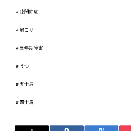
＃膝関節症
＃肩こり
＃更年期障害
＃うつ
＃五十肩
＃四十肩