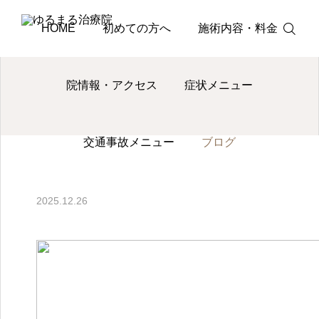
ブログ
ブログ
整体師が教える腰痛対策 デスクワー
HOME
初めての方へ
施術内容・料金
院情報・アクセス
症状メニュー
電話
交通事故メニュー
ブログ
予約・問い合
ブログ
わせ
肩こり
脊柱管狭窄症
2025.12.26
肩こりが何度も再発する
歩くとしびれ
原因とは？マッサージに
になる…脊柱
頼らない根本改善アプロ
間欠性跛行が
ーチ
と身体全体か
2026.08.05
2026.08.01
多くの方が活き活きとした生活・人生を送れ
処法