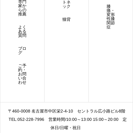
専門
トネ
家か
ック
膝
らの
痛・
推薦
変形
性膝
猫背
関節
よく
症
ある
質問
ブロ
グ
ご予
約・
お問
い合
わせ
〒460-0008 名古屋市中区栄2-4-10
セントラル広小路ビル8階
TEL:052-228-7996
営業時間/10:00～13:00 15:00～20:00
定
休日/日曜・祝日