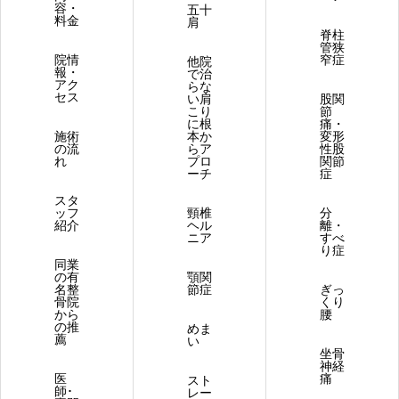
容・
五十
料金
肩
脊柱
管狭
院情
窄症
他院
報・
で治
アク
らな
セス
い肩
股関
こり
節
に根
痛・
施術
本か
変形
の流
らア
性股
れ
プロ
関節
ーチ
症
スタ
ッフ
頸椎
分
紹介
ヘル
離・
ニア
すべ
り症
同業
の有
顎関
名整
節症
ぎっ
骨院
くり
から
腰
の推
めま
薦
い
坐骨
神経
医
痛
スト
師･
レー