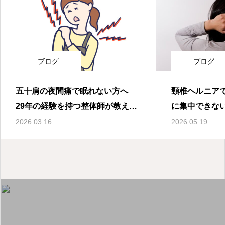
ブログ
ブログ
五十肩の夜間痛で眠れない方へ
頸椎ヘルニア
29年の経験を持つ整体師が教える
に集中できな
痛みを和らげて質の良い睡眠を取
院
2026.03.16
2026.05.19
り戻す実践法