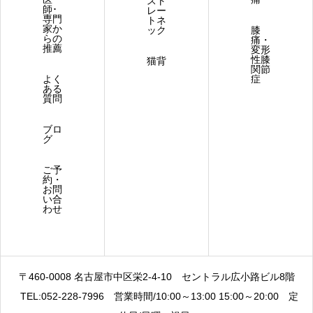
スト
師･
レー
専門
トネ
家か
ック
膝
らの
痛・
推薦
変形
性膝
猫背
関節
よく
症
ある
質問
ブロ
グ
ご予
約・
お問
い合
わせ
〒460-0008 名古屋市中区栄2-4-10
セントラル広小路ビル8階
TEL:052-228-7996
営業時間/10:00～13:00 15:00～20:00
定