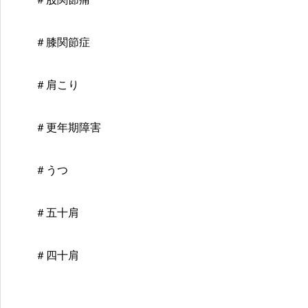
＃膝関節症
＃肩こり
＃更年期障害
＃うつ
＃五十肩
＃四十肩