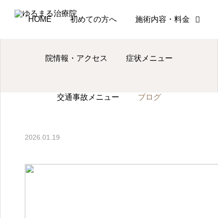
ブログ
ブログ
整体師が教える坐骨神経痛の本当の原
HOME
初めての方へ
施術内容・料金
院情報・アクセス
症状メニュー
電話
交通事故メニュー
ブログ
予約・問い合
ブログ
わせ
肩こり
脊柱管狭窄症
2026.01.19
肩こりが何度も再発する
歩くとしびれ
原因とは？マッサージに
になる…脊柱
頼らない根本改善アプロ
間欠性跛行が
ーチ
と身体全体か
2026.08.05
2026.08.01
多くの方が活き活きとした生活・人生を送れ
処法