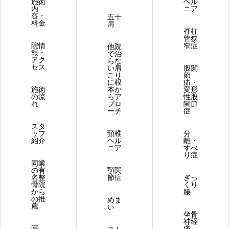
施術
ヘル
内
ニア
容・
五十
料金
肩
脊柱
管狭
院情
窄症
他院
報・
で治
アク
らな
セス
い肩
股関
こり
節
に根
痛・
施術
本か
変形
の流
らア
性股
れ
プロ
関節
ーチ
症
スタ
ッフ
頸椎
分
紹介
ヘル
離・
ニア
すべ
り症
同業
の有
顎関
名整
節症
ぎっ
骨院
くり
から
腰
の推
めま
薦
い
坐骨
神経
医
痛